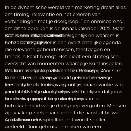
In de dynamische wereld van marketing draait alles
om timing, relevantie en het creëren van
verbindingen met je doelgroep. Een onmisbare tool
om dit te bereiken is de inhaakkalender 2025. Maar
wat is een inhaakkalender eigenlijk en waarom is
Wat is een inhaakkalender?
het zo belangrijk?
Een inhaakkalender is een overzichtelijke agenda
die relevante gebeurtenissen, feestdagen en
trends in kaart brengt. Het biedt een strategisch
overzicht van momenten waarop je kunt inspelen
om hun doelgroep effectief te bereiken. Door slim
Waarom is een Inhaakkalender Belangrijk?
in te haken op deze gebeurtenissen, creëer je
Door in te spelen op actuele gebeurtenissen,
content die niet alleen actueel is, maar ook de
feestdagen of trends, vergroot je de relevantie van
aandacht van je doelgroep trekt.
je content. Dit maakt het waarschijnlijker dat jouw
boodschap opvalt bij je doelgroep.
Inhaken op populaire momenten kan de
betrokkenheid van je doelgroep vergroten. Mensen
zijn vaak op zoek naar content die aansluit bij wat er
op dat moment speelt.
Actuele en relevante content wordt sneller
gedeeld. Door gebruik te maken van een