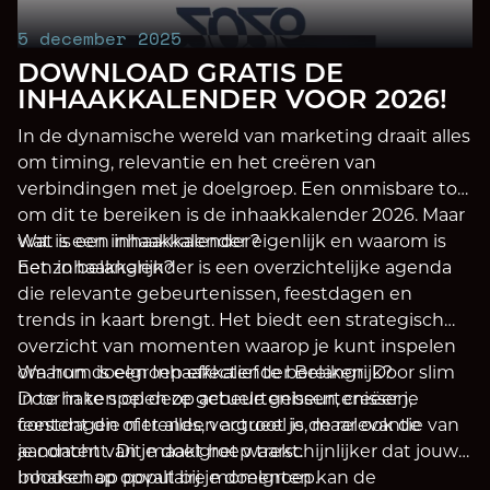
5 december 2025
DOWNLOAD GRATIS DE
INHAAKKALENDER VOOR 2026!
In de dynamische wereld van marketing draait alles
om timing, relevantie en het creëren van
verbindingen met je doelgroep. Een onmisbare tool
om dit te bereiken is de inhaakkalender 2026. Maar
wat is een inhaakkalender eigenlijk en waarom is
Wat is een inhaakkalender?
het zo belangrijk?
Een inhaakkalender is een overzichtelijke agenda
die relevante gebeurtenissen, feestdagen en
trends in kaart brengt. Het biedt een strategisch
overzicht van momenten waarop je kunt inspelen
om hun doelgroep effectief te bereiken. Door slim
Waarom is een Inhaakkalender Belangrijk?
in te haken op deze gebeurtenissen, creëer je
Door in te spelen op actuele gebeurtenissen,
content die niet alleen actueel is, maar ook de
feestdagen of trends, vergroot je de relevantie van
aandacht van je doelgroep trekt.
je content. Dit maakt het waarschijnlijker dat jouw
boodschap opvalt bij je doelgroep.
Inhaken op populaire momenten kan de