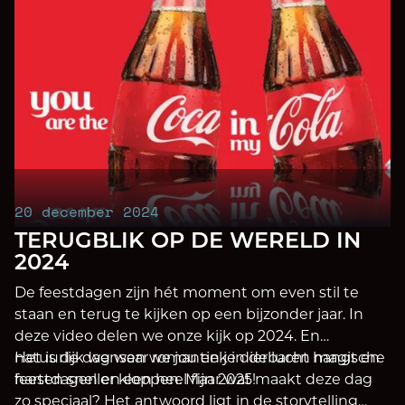
20 december 2024
TERUGBLIK OP DE WERELD IN
2024
De feestdagen zijn hét moment om even stil te
staan en terug te kijken op een bijzonder jaar. In
deze video delen we onze kijk op 2024. En
natuurlijk wensen we jou en je dierbaren magische
Het is de dag waar romantiek in de lucht hangt en
feestdagen en een heel fijn 2025!
harten sneller kloppen. Maar wat maakt deze dag
zo speciaal? Het antwoord ligt in de storytelling