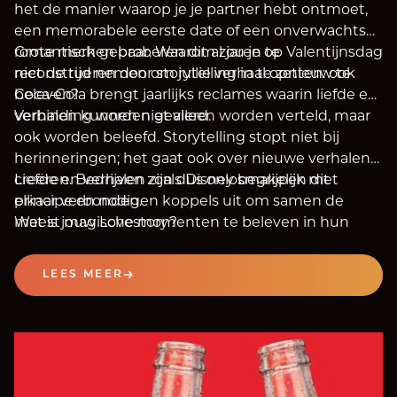
het de manier waarop je je partner hebt ontmoet,
een memorabele eerste date of een onverwachts
romantisch gebaar. Waarom zou je op Valentijnsdag
Grote merken proberen dit al jaren te
niet de tijd nemen om jullie verhaal opnieuw te
reconstrueren door storytelling in te zetten: ook
beleven?
Coca-Cola brengt jaarlijks reclames waarin liefde en
verbinding worden gevierd.
Verhalen kunnen niet alleen worden verteld, maar
ook worden beleefd. Storytelling stopt niet bij
herinneringen; het gaat ook over nieuwe verhalen
creëren. Bedrijven zoals Disney begrijpen dit
Liefde en verhalen zijn dus onlosmakelijk met
principe en nodigen koppels uit om samen de
elkaar verbonden.
meest magische momenten te beleven in hun
Wat is jouw Lovestory?
parken.
LEES MEER