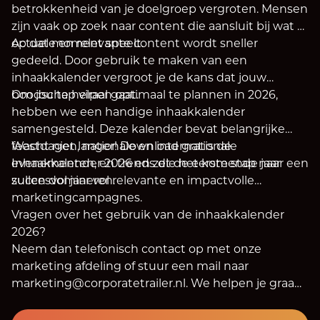
betrokkenheid van je doelgroep vergroten. Mensen
zijn vaak op zoek naar content die aansluit bij wat er
op dat moment speelt.
Actuele en relevante content wordt sneller
gedeeld. Door gebruik te maken van een
inhaakkalender vergroot je de kans dat jouw
boodschap viraal gaat.
Om jou te helpen optimaal te plannen in 2026,
hebben we een handige inhaakkalender
samengesteld. Deze kalender bevat belangrijke
feestdagen, nationale en internationale
Wacht niet langer! Download gratis de
evenementen, en trends die het komende jaar
Inhaakkalender 2026 en zet de eerste stap naar een
zullen domineren.
succesvol jaar vol relevante en impactvolle
marketingcampagnes.
Vragen over het gebruik van de inhaakkalender
2026?
Neem dan telefonisch contact op met onze
marketing afdeling of stuur een mail naar
marketing@corporatetrailer.nl. We helpen je graag
verder om het optimale resultaat te behalen en
staan klaar om al jouw vragen te beantwoorden!