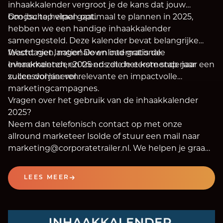
inhaakkalender vergroot je de kans dat jouw
boodschap viraal gaat.
Om jou te helpen optimaal te plannen in 2025,
hebben we een handige inhaakkalender
samengesteld. Deze kalender bevat belangrijke
feestdagen, nationale en internationale
Wacht niet langer! Download gratis de
evenementen, en trends die het komende jaar
Inhaakkalender 2025 en zet de eerste stap naar een
zullen domineren.
succesvol jaar vol relevante en impactvolle
marketingcampagnes.
Vragen over het gebruik van de inhaakkalender
2025?
Neem dan telefonisch contact op met onze
allround marketeer Isolde of stuur een mail naar
marketing@corporatetrailer.nl. We helpen je graag
verder om het optimale resultaat te behalen en
staan klaar om al jouw vragen te beantwoorden!
LEES MEER