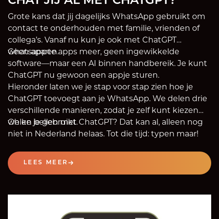
CHAT JIJ AL MET CHATGPT?
Grote kans dat jij dagelijks WhatsApp gebruikt om
contact te onderhouden met familie, vrienden of
collega’s. Vanaf nu kun je ook met ChatGPT
whatsappen.
Geen aparte apps meer, geen ingewikkelde
software—maar een AI binnen handbereik. Je kunt
ChatGPT nu gewoon een appje sturen.
Hieronder laten we je stap voor stap zien hoe je
ChatGPT toevoegt aan je WhatsApp. We delen drie
verschillende manieren, zodat je zelf kunt kiezen
welke je gebruikt.
Oh en bellen met ChatGPT? Dat kan al, alleen nog
niet in Nederland helaas. Tot die tijd: typen maar!
LEES MEER